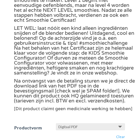
smoothies te maken. Level 1 begint met
eenvoudige oefenblends, maar na level 4 worden
het al echte NEXT LEVEL smoothies. Nadat ze alle
stappen hebben volbracht, verdienen ze ook een
echt Smoothie Certificaat!
LET WEL: laat nóóit een kind alleen ingrediënten
snijden of de blender bedienen! Uitdagend, cool en
belonend! Op de achterzijde vind je o.a. een
gebruikersinstructie & tips! #smoothiechallenge
Na het behalen van het Certificaat zijn ze helemaal
klaar voor de volgende stap: de KIDS Smoothie
Configurator! Of durven ze meteen de Smoothie
Configurator voor volwassenen, met meer
ingrediënten, heftigere smaken en nog krachtigere
samenstelling? Je vindt ze in onze webshop.
Na ontvangst van de betaling sturen we je direct de
download link van het PDF toe in de
bevestigingsmail [check wel je SPAM folder!]. We
kunnen dit product ook HQ gelamineerd toesturen
(tarieven zijn incl. BTW en excl. verzendkosten).
[Dit product claimt geen medicinale werking te hebben]
Productvorm
Clear