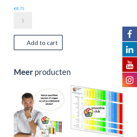
€
8.75
KIDS
Smoothie
Challenge
quantity
Add to cart
Meer
producten