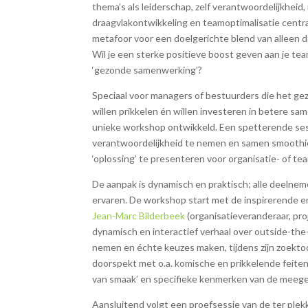
thema’s als leiderschap, zelf verantwoordelijkhei
draagvlakontwikkeling en teamoptimalisatie centraa
metafoor voor een doelgerichte blend van alleen d
Wil je een sterke positieve boost geven aan je te
‘gezonde samenwerking’?
Speciaal voor managers of bestuurders die het ge
willen prikkelen én willen investeren in betere s
unieke workshop ontwikkeld. Een spetterende ses
verantwoordelijkheid te nemen en samen smoothi
‘oplossing’ te presenteren voor organisatie- of t
De aanpak is dynamisch en praktisch; alle deelneme
ervaren. De workshop start met de inspirerende e
Jean-Marc Bilderbeek
(organisatieveranderaar, proj
dynamisch en interactief verhaal over outside-the
nemen en échte keuzes maken, tijdens zijn zoekto
doorspekt met o.a. komische en prikkelende feiten
van smaak’ en specifieke kenmerken van de meege
Aansluitend volgt een proefsessie van de ter ple