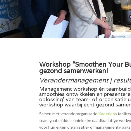
Workshop “Smoothen Your Bu
gezond samenwerken!
Verandermanagement | resul
Management workshop én teambuildin
smoothies ontwikkelen en presentere
oplossing’ van team- of organisatie 
workshop waarbij écht gezond samen
Samen met veranderorganisatie
Kaderloos
facilit
team gaat middels unieke én daadkrachtige werkvo
voor hun eigen organisatie- of managementvraags