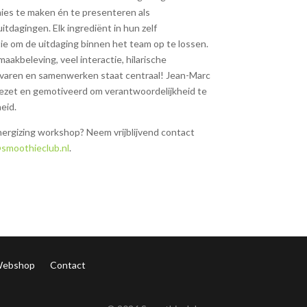
hies te maken én te presenteren als
itdagingen. Elk ingrediënt in hun zelf
ie om de uitdaging binnen het team op te lossen.
akbeleving, veel interactie, hilarische
rvaren en samenwerken staat centraal! Jean-Marc
ezet en gemotiveerd om verantwoordelijkheid te
eid.
 energizing workshop? Neem vrijblijvend contact
smoothieclub.nl
.
ebshop
Contact