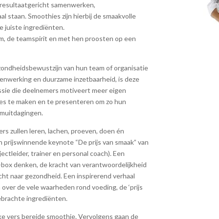
d, resultaatgericht samenwerken,
l staan. Smoothies zijn hierbij de smaakvolle
e juiste ingrediënten.
am, de teamspirit en met hen proosten op een
zondheidsbewustzijn van hun team of organisatie
amenwerking en duurzame inzetbaarheid, is deze
sie die deelnemers motiveert meer eigen
es te maken en te presenteren om zo hun
eamuitdagingen.
rs zullen leren, lachen, proeven, doen én
n prijswinnende keynote “De prijs van smaak” van
ectleider, trainer en personal coach). Een
-box denken, de kracht van verantwoordelijkheid
cht naar gezondheid. Een inspirerend verhaal
 over de vele waarheden rond voeding, de ‘prijs
brachte ingrediënten.
kke vers bereide smoothie. Vervolgens gaan de