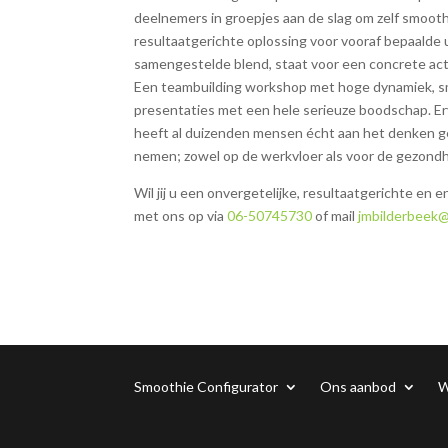
deelnemers in groepjes aan de slag om zelf smoot
resultaatgerichte oplossing voor vooraf bepaalde u
samengestelde blend, staat voor een concrete act
Een teambuilding workshop met hoge dynamiek, sma
presentaties met een hele serieuze boodschap. E
heeft al duizenden mensen écht aan het denken g
nemen; zowel op de werkvloer als voor de gezondh
Wil jij u een onvergetelijke, resultaatgerichte en
met ons op via
06-50745730
of mail
jmbilderbeek@
Smoothie Configurator
Ons aanbod
W