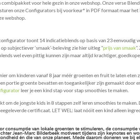
n combipakket voor hele gezin in onze webshop. Onze verse Blendb
ersturen onze Configurators bij voorkeur* in PDF formaat maar he
onze webshop.
configurator toont 14 indicatieblends op basis van 23 eenvoudig ve
op subjectiever ‘smaak’-beleving zie hier uitleg “
prijs van smaak
“
ds wel even pittig kunnen zijn maar altijd krachtiger, goedkope
anier om kinderen vanaf 8 jaar méér groenten en fruit te laten eten z
een portie groente bevatten en toegankelijker zijn gemaakt door er
figurator
leer je een kind stap voor stap smoothies te maken.
t om de jongste kids in 8 stappen zelf leren smoothies te maken.
eegeleverde certificaat. LET WEL: laat nóóit een kind alleen ingre
or consumptie van lokale groenten te stimuleren, de consumptie v
chter Jean-Marc Bilderbeek motiveert tijdens zijn keynotes en w
zondheid én die van onze planeet. Mede daarom doneren we bij el