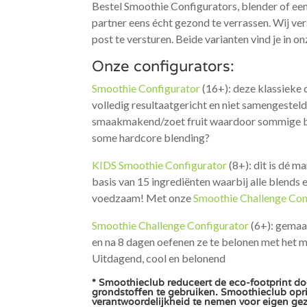
Bestel Smoothie Configurators, blender of ee
partner eens écht gezond te verrassen. Wij v
post te versturen. Beide varianten vind je in 
Onze configurators:
Smoothie Configurator
(16+): deze klassieke 
volledig resultaatgericht en niet samengesteld 
smaakmakend/zoet fruit waardoor sommige blen
some hardcore blending?
KIDS Smoothie Configurator
(8+): dit is dé m
basis van 15 ingrediënten waarbij alle blends 
voedzaam! Met onze
Smoothie Challenge Con
Smoothie Challenge Configurator
(6+): gemaak
en na 8 dagen oefenen ze te belonen met het m
Uitdagend, cool en belonend
* Smoothieclub reduceert de eco-footprint do
grondstoffen te gebruiken. Smoothieclub opri
verantwoordelijkheid te nemen voor eigen ge