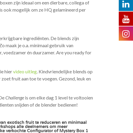
oxen zijn ideaal om een dierbare, collega of
t is ook mogelijk om ze HQ gelamineerd per
rkrijgbare ingrediënten. De blends zijn
. Zo maak je o.a. minimaal gebruik van
r, voedzamer én duurzamer. Are you ready for
ie hier
video uitleg
. Kindvriendelijke blends op
 zoet fruit aan toe te voegen. Gezond, leuk en
 De
Challenge
is om elke dag 1 level te voltooien
dienten snijden of de blender bedienen!
an exotisch fruit te reduceren en minimaal
orkshops alle deelnemers om meer
ke verkochte Configurator of Mystery Box 1