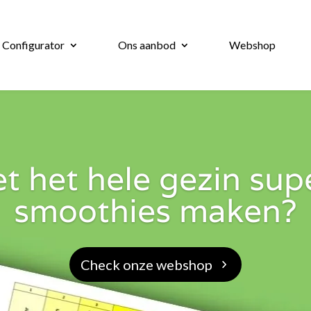
 Configurator
Ons aanbod
Webshop
met het hele gezin su
smoothies maken?
Check onze webshop