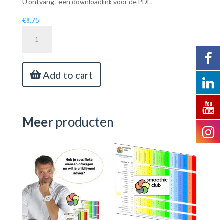
U ontvangt een downloadlink voor de PDF.
€
8.75
Smoothie
Configurator
(NL)
quantity
Add to cart
Meer
producten