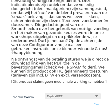
eenvoudig verkrijgbare ingrediënten. Deze
indicatieblends zijn uniek omdat ze volledig
doelgericht (níet smaakgericht) zijn samengesteld,
omdat wij het ‘nut’ van de blend prevaleren aan de
‘smaak’-beleving is dat soms wel even slikken,
echter hierdoor zijn deze effectiever, voedzamer én
duurzamer. Dit gedachtegoed van de
Smoothieclub over het gebruik van nuttige voeding
en het maken van gezonde keuzes wordt in onze
workshops uitgelegd en op prikkelende wijze
onderbouwd. Durf je het aan? Op de achterzijde
van deze Configurator vind je o.a. een
gebruikersinstructie, onze blender-winactie & tips!
#happyblending
Na ontvangst van de betaling sturen we je direct de
download link van het PDF toe in de
bevestigingsmail [check wel je SPAM folder!]. We
kunnen dit product ook HQ gelamineerd toesturen
(tarieven zijn incl. BTW en excl. verzendkosten).
[Dit product claimt geen medicinale werking te hebben]
Productvorm
Clear